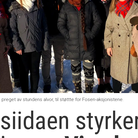
preget av stundens alvor, til støttte for Fosen-aksjonistene.
iidaen styrke