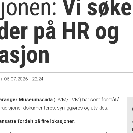
sjonen:
Vi søke
der på HR og
asjon
06.07.2026 - 22:24
RT
 Varanger Museumssiida
(DVM/TVM)
har som formål å
urtradisjoner dokumenteres, synliggjøres og utvikles.
 ansatte fordelt på fire lokasjoner.