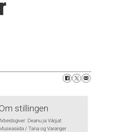
r
Om stillingen
Arbeidsgiver: Deanu ja Várjjat
Museasiida / Tana og Varanger