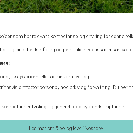
ider som har relevant kompetanse og erfaring for denne roll
 har, og din arbeidserfaring og personlige egenskaper kan være 
ære:
nal, jus, økonomi eller administrative fag
innsvis omfatter personal, noe arkiv og forvaltning. Du bør ha 
ff, kompetanseutvikling og generelt god systemkomptanse
Les mer om å bo og leve i Nesseby: