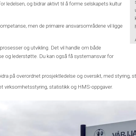
 for ledelsen, og bidrar aktivt til å forme selskapets kultur
din kompetanse, men de primære ansvarsområdene vil ligge
 prosesser og utvikling. Det vil handle om både
nse og lederstøtte. Du kan også få systemansvar for
ra på overordnet prosjektledelse og oversikt, med styring, st
t virksomhetsstyring, statistikk og HMS-oppgaver.