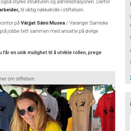
 også styrke strukturen og administrasjonen. Derfor
rbeider,
til viktig nøkkelrolle i stiftelsen.
dkontor på
Várjjat Sámi Musea
/ Varanger Samiske
også jobbe tett sammen med ansatte på øvrige
u får en unik mulighet til å utvikle rollen, prege
mer om stiftelsen: