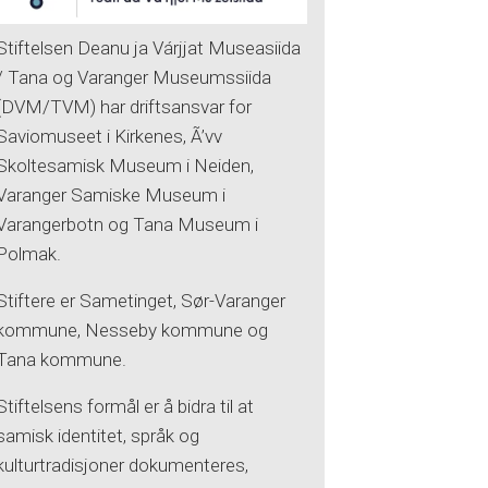
Stiftelsen Deanu ja Várjjat Museasiida
/ Tana og Varanger Museumssiida
(DVM/TVM) har driftsansvar for
Saviomuseet i Kirkenes, Ã’vv
Skoltesamisk Museum i Neiden,
Varanger Samiske Museum i
Varangerbotn og Tana Museum i
Polmak.
Stiftere er Sametinget, Sør-Varanger
kommune, Nesseby kommune og
Tana kommune.
Stiftelsens formål er å bidra til at
samisk identitet, språk og
kulturtradisjoner dokumenteres,