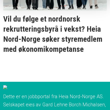
Vil du følge et nordnorsk
rekrutteringsbyrå i vekst? Heia
Nord-Norge søker styremedlem
med økonomikompetanse
Dette er en jobbportal fra Heia Nord-Norge AS.
Selskapet eies av Gard Lehne Borch Michalsen,