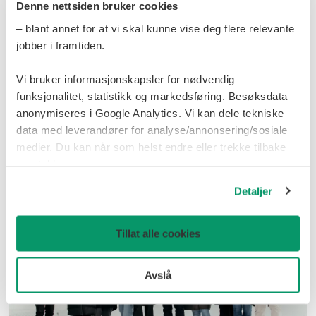
Denne nettsiden bruker cookies
– blant annet for at vi skal kunne vise deg flere relevante
jobber i framtiden.
Vi bruker informasjonskapsler for nødvendig
Vakinn vokser på drift og
funksjonalitet, statistikk og markedsføring. Besøksdata
anonymiseres i Google Analytics. Vi kan dele tekniske
beredskap for kraftproduksjon:
data med leverandører for analyse/annonsering/sosiale
Søker toppleder som kan bygge
medier. Du kan når som helst endre eller trekke tilbake
samtykke.
struktur og skape vekst
Detaljer
Tillat alle cookies
Avslå