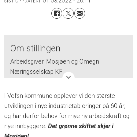
01.03.2022 - 20:11
SIST OPPDATERT
Om stillingen
Arbeidsgiver: Mosjøen og Omegn
Næringsselskap KF
Stillingstittel: Prosjektleder /
I Vefsn kommune opplever vi den største
attraktivitetsagent
utviklingen i nye industrietableringer på 60 år,
Stillingstype: 2-årig engasjement, mulighet
og har derfor behov for mye ny arbeidskraft og
for fast stilling
nye innbyggere.
Det grønne skiftet skjer i
Mosjøen!