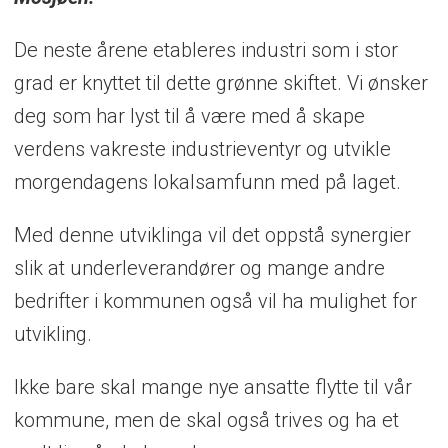
Arbeidssted: Mosjøen
De neste årene etableres industri som i stor
Søknadsfrist: 13. mars
grad er knyttet til dette grønne skiftet. Vi ønsker
Send søknad her
deg som har lyst til å være med å skape
verdens vakreste industrieventyr og utvikle
morgendagens lokalsamfunn med på laget.
Med denne utviklinga vil det oppstå synergier
slik at underleverandører og mange andre
bedrifter i kommunen også vil ha mulighet for
utvikling.
Ikke bare skal mange nye ansatte flytte til vår
kommune, men de skal også trives og ha et