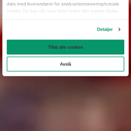
data med leverandører for analyse/annonsering/sosiale
medier. Du kan når som helst endre eller trekke tilbake
samtykke.
Detaljer
Tillat alle cookies
Avslå