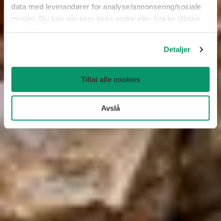
data med leverandører for analyse/annonsering/sosiale
medier. Du kan når som helst endre eller trekke tilbake
samtykke.
Detaljer
Tillat alle cookies
Avslå