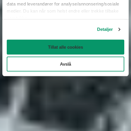
data med leverandører for analyse/annonsering/sosiale
medier. Du kan når som helst endre eller trekke tilbake
samtykke.
Detaljer
Tillat alle cookies
Avslå